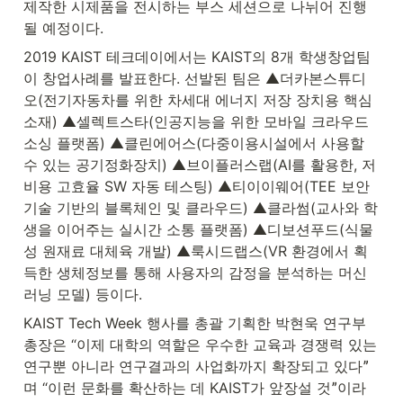
제작한 시제품을 전시하는 부스 세션으로 나뉘어 진행
될 예정이다.
2019 KAIST 테크데이에서는 KAIST의 8개 학생창업팀
이 창업사례를 발표한다. 선발된 팀은 ▲더카본스튜디
오(전기자동차를 위한 차세대 에너지 저장 장치용 핵심
소재) ▲셀렉트스타(인공지능을 위한 모바일 크라우드
소싱 플랫폼) ▲클린에어스(다중이용시설에서 사용할 
수 있는 공기정화장치) ▲브이플러스랩(AI를 활용한, 저
비용 고효율 SW 자동 테스팅) ▲티이이웨어(TEE 보안
기술 기반의 블록체인 및 클라우드) ▲클라썸(교사와 학
생을 이어주는 실시간 소통 플랫폼) ▲디보션푸드(식물
성 원재료 대체육 개발) ▲룩시드랩스(VR 환경에서 획
득한 생체정보를 통해 사용자의 감정을 분석하는 머신
러닝 모델) 등이다.
KAIST Tech Week 행사를 총괄 기획한 박현욱 연구부
총장은 “이제 대학의 역할은 우수한 교육과 경쟁력 있는 
연구뿐 아니라 연구결과의 사업화까지 확장되고 있다ˮ
며 “이런 문화를 확산하는 데 KAIST가 앞장설 것ˮ이라