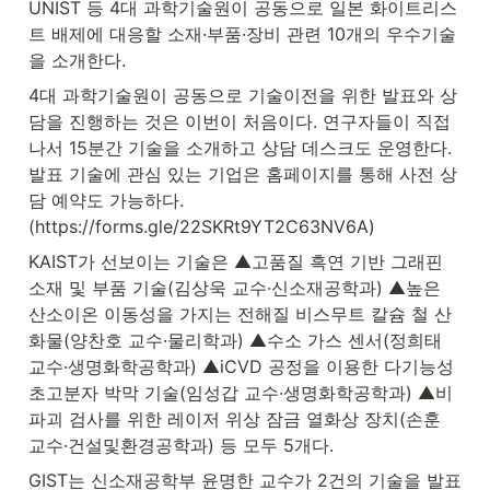
UNIST 등 4대 과학기술원이 공동으로 일본 화이트리스
트 배제에 대응할 소재·부품·장비 관련 10개의 우수기술
을 소개한다.
4대 과학기술원이 공동으로 기술이전을 위한 발표와 상
담을 진행하는 것은 이번이 처음이다. 연구자들이 직접 
나서 15분간 기술을 소개하고 상담 데스크도 운영한다. 
발표 기술에 관심 있는 기업은 홈페이지를 통해 사전 상
담 예약도 가능하다.
(https://forms.gle/22SKRt9YT2C63NV6A)
KAIST가 선보이는 기술은 ▲고품질 흑연 기반 그래핀 
소재 및 부품 기술(김상욱 교수·신소재공학과) ▲높은 
산소이온 이동성을 가지는 전해질 비스무트 칼슘 철 산
화물(양찬호 교수·물리학과) ▲수소 가스 센서(정희태 
교수·생명화학공학과) ▲iCVD 공정을 이용한 다기능성 
초고분자 박막 기술(임성갑 교수·생명화학공학과) ▲비
파괴 검사를 위한 레이저 위상 잠금 열화상 장치(손훈 
교수·건설및환경공학과) 등 모두 5개다.
GIST는 신소재공학부 윤명한 교수가 2건의 기술을 발표