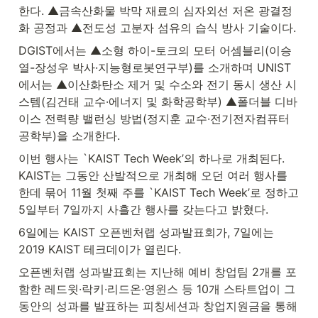
한다. ▲금속산화물 박막 재료의 심자외선 저온 광결정
화 공정과 ▲전도성 고분자 섬유의 습식 방사 기술이다.
DGIST에서는 ▲소형 하이-토크의 모터 어셈블리(이승
열-장성우 박사·지능형로봇연구부)를 소개하며 UNIST
에서는 ▲이산화탄소 제거 및 수소와 전기 동시 생산 시
스템(김건태 교수·에너지 및 화학공학부) ▲폴더블 디바
이스 전력량 밸런싱 방법(정지훈 교수·전기전자컴퓨터
공학부)을 소개한다.
이번 행사는 `KAIST Tech Week’의 하나로 개최된다. 
KAIST는 그동안 산발적으로 개최해 오던 여러 행사를 
한데 묶어 11월 첫째 주를 `KAIST Tech Week’로 정하고 
5일부터 7일까지 사흘간 행사를 갖는다고 밝혔다.
6일에는 KAIST 오픈벤처랩 성과발표회가, 7일에는 
2019 KAIST 테크데이가 열린다.
오픈벤처랩 성과발표회는 지난해 예비 창업팀 2개를 포
함한 레드윗·락키·리드온·영윈스 등 10개 스타트업이 그
동안의 성과를 발표하는 피칭세션과 창업지원금을 통해 