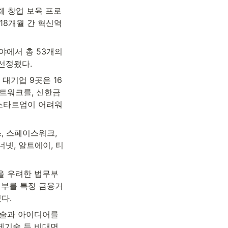
체 창업 보육 프로
18개월 간 혁신역
분야에서 총 53개의 
선정됐다.
 대기업 9곳은 16
네트워크를, 신한금
 스타트업이 어려워
 스페이스워크, 
넷, 알트에이, 티
을 우려한 법무부
여부를 특정 금융거
다.
술과 아이디어를 
기술 등 비대면 