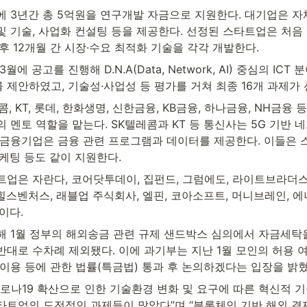
에 3년간 총 5억원을 연구개발 자금으로 지원한다. 대기업은 자
 기술, 사업화 컨설팅 등을 제공한다. 선정된 스타트업은 처음 
후 12개월 간 시장·수요 최적화 기술을 각각 개발한다.
에 공고를 진행해 D.N.A(Data, Network, AI) 중심의 ICT 
제안하였고, 기술성·사업성 등 평가를 거쳐 최종 16개 과제가 
, KT, 롯데, 한화생명, 신한금융, KB금융, 하나금융, NH금융 등
 멘토 역할을 맡는다. SK텔레콤과 KT 등 통신사는 5G 기반 
 금융기업은 금융 관련 프로그램과 데이터를 제공한다. 이들은
케팅 등도 같이 지원한다.
업은 자란다, 코어닷투데이, 집펀드, 그럼에도, 라이트브라더스,
스벤처스, 래블업 주식회사, 엘핀, 코아소프트, 머니브레인, 에너
이다.
해 1월 정부의 해외송금 관련 규제 샌드박스 심의에서 자금세탁
반대로 수차례 제외됐다. 이에 과기부는 지난 1월 모인의 허용 
이용 등에 관한 법률(특금법) 통과 후 논의하겠다는 입장을 밝혔
로나19 확산으로 인한 기술환경 변화 및 요구에 따른 혁신적 기
타트업의 도전적인 과제들이 많았다”며 “블록체인 기반 해외 결제