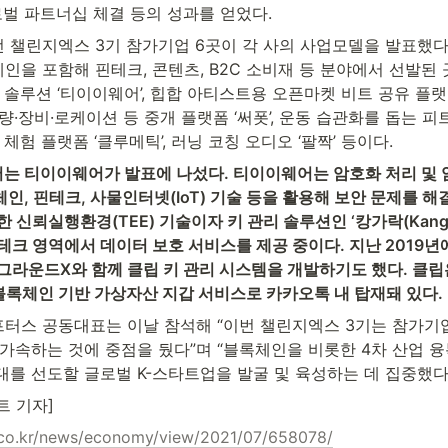
로벌 파트너십 체결 등의 성과를 얻었다.
 챌린지엑스 3기 참가기업 6곳이 각 사의 사업모델을 발표했다.
인을 포함해 핀테크, 콘텐츠, B2C 소비재 등 분야에서 선발된
 솔루션 ‘티이이웨어’, 힙합 아티스트용 오픈마켓 비트 공유 플랫폼 
량·장비·로케이션 등 중개 플랫폼 ‘써폿’, 운동 습관화를 돕는 피
 체험 플랫폼 ‘클루메틱’, 러닝 코칭 오디오 ‘팔짝’ 등이다.
는 티이이웨어가 발표에 나섰다. 티이이웨어는 암호화 처리 및 
인, 핀테크, 사물인터넷(IoT) 기술 등을 활용해 보안 문제를 해
 신뢰실행환경(TEE) 기술이자 키 관리 솔루션인 ‘캉가락(Kanga
테크 영역에서 데이터 보호 서비스를 제공 중이다. 지난 2019
그라운드X와 함께 클립 키 관리 시스템을 개발하기도 했다. 클립
블록체인 기반 가상자산 지갑 서비스로 카카오톡 내 탑재돼 있다.
터스 공동대표는 이날 참석해 “이번 챌린지엑스 3기는 참가기
가속하는 것에 중점을 뒀다”며 “블록체인을 비롯한 4차 산업 융
대를 선도할 글로벌 K-스타트업을 발굴 및 육성하는 데 집중했다
트 기자]
.co.kr/news/economy/view/2021/07/658078/