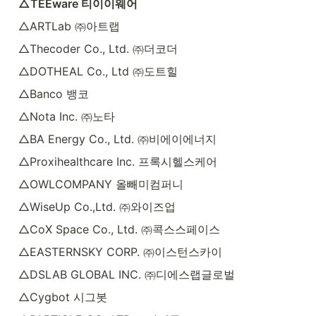
△TEEware 티이이웨어
△ARTLab ㈜아트랩
△Thecoder Co., Ltd. ㈜더코더
△DOTHEAL Co., Ltd ㈜도트힐
△Banco 뱅코
△Nota Inc. ㈜노타
△BA Energy Co., Ltd. ㈜비에이에너지
△Proxihealthcare Inc. 프록시헬스케어
△OWLCOMPANY 올빼미컴퍼니
△WiseUp Co.,Ltd. ㈜와이즈업
△CoX Space Co., Ltd. ㈜콕스스페이스
△EASTERNSKY CORP. ㈜이스턴스카이
△DSLAB GLOBAL INC. ㈜디에스랩글로벌
△Cygbot 시그봇