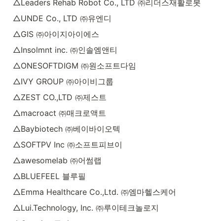
△Leaders Rehab Robot Co., LTD ㈜리더스재활로봇
△UNDE Co., LTD ㈜유엔디
△GIS ㈜아이지아이에스
△Insolmnt inc. ㈜인솔엠앤티
△ONESOFTDIGM ㈜원소프트다임
△IVY GROUP ㈜아이비그룹
△ZEST CO.,LTD ㈜제스트
△macroact ㈜매크로액트
△Baybiotech ㈜베이바이오텍
△SOFTPV Inc ㈜소프트피브이
△awesomelab ㈜어썸랩
△BLUEFEEL 블루필
△Emma Healthcare Co.,Ltd. ㈜엠마헬스케어
△Lui.Technology, Inc. ㈜루이테크놀로지