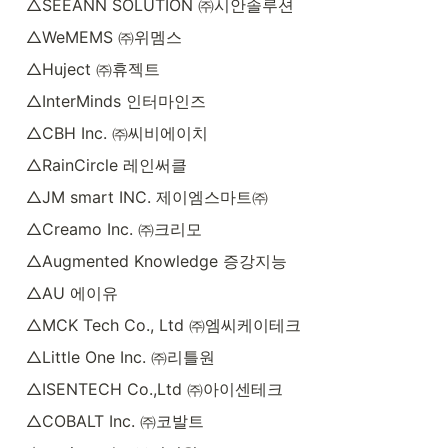
△SEEANN SOLUTION ㈜시안솔루션
△WeMEMS ㈜위멤스
△Huject ㈜휴젝트
△InterMinds 인터마인즈
△CBH Inc. ㈜씨비에이치
△RainCircle 레인써클
△JM smart INC. 제이엠스마트㈜
△Creamo Inc. ㈜크리모
△Augmented Knowledge 증강지능
△AU 에이유
△MCK Tech Co., Ltd ㈜엠씨케이테크
△Little One Inc. ㈜리틀원
△ISENTECH Co.,Ltd ㈜아이센테크
△COBALT Inc. ㈜코발트