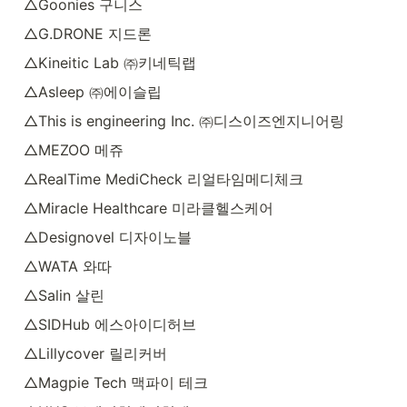
△Goonies 구니스
△G.DRONE 지드론
△Kineitic Lab ㈜키네틱랩
△Asleep ㈜에이슬립
△This is engineering Inc. ㈜디스이즈엔지니어링
△MEZOO 메쥬
△RealTime MediCheck 리얼타임메디체크
△Miracle Healthcare 미라클헬스케어
△Designovel 디자이노블
△WATA 와따
△Salin 살린
△SIDHub 에스아이디허브
△Lillycover 릴리커버
△Magpie Tech 맥파이 테크