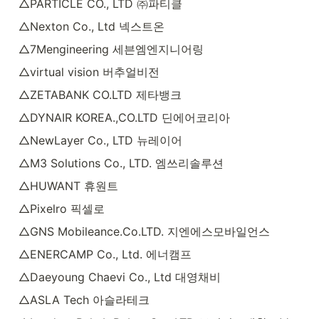
△PARTICLE CO., LTD ㈜파티클
△Nexton Co., Ltd 넥스트온
△7Mengineering 세븐엠엔지니어링
△virtual vision 버추얼비전
△ZETABANK CO.LTD 제타뱅크
△DYNAIR KOREA.,CO.LTD 딘에어코리아
△NewLayer Co., LTD 뉴레이어
△M3 Solutions Co., LTD. 엠쓰리솔루션
△HUWANT 휴원트
△Pixelro 픽셀로
△GNS Mobileance.Co.LTD. 지엔에스모바일언스
△ENERCAMP Co., Ltd. 에너캠프
△Daeyoung Chaevi Co., Ltd 대영채비
△ASLA Tech 아슬라테크